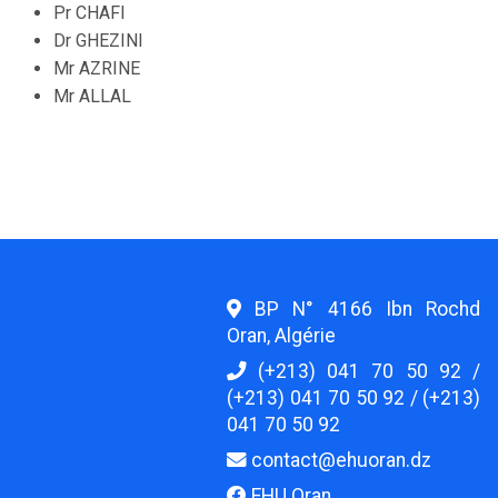
Pr CHAFI
Dr GHEZINI
Mr AZRINE
Mr ALLAL
BP N° 4166 Ibn Rochd
Oran, Algérie
(+213) 041 70 50 92 /
(+213) 041 70 50 92 / (+213)
041 70 50 92
contact@ehuoran.dz
EHU Oran