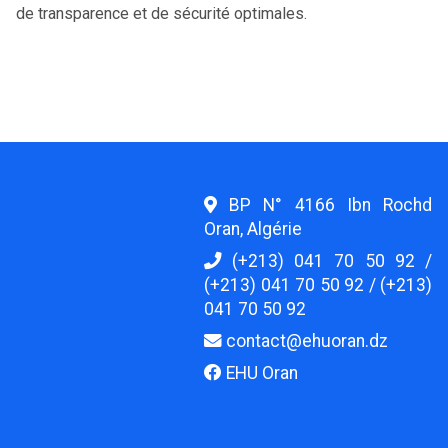
de transparence et de sécurité optimales.
BP N° 4166 Ibn Rochd
Oran, Algérie
(+213) 041 70 50 92 /
(+213) 041 70 50 92 / (+213)
041 70 50 92
contact@ehuoran.dz
EHU Oran